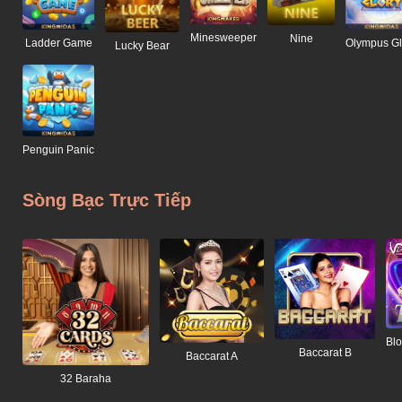
Minesweeper
Nine
Ladder Game
Olympus Gl
Lucky Bear
Penguin Panic
Sòng Bạc Trực Tiếp
Blo
Baccarat B
Baccarat A
32 Baraha