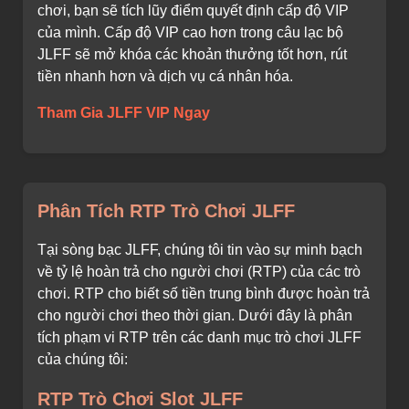
chơi, bạn sẽ tích lũy điểm quyết định cấp độ VIP
của mình. Cấp độ VIP cao hơn trong câu lạc bộ
JLFF sẽ mở khóa các khoản thưởng tốt hơn, rút
tiền nhanh hơn và dịch vụ cá nhân hóa.
Tham Gia JLFF VIP Ngay
Phân Tích RTP Trò Chơi JLFF
Tại sòng bạc JLFF, chúng tôi tin vào sự minh bạch
về tỷ lệ hoàn trả cho người chơi (RTP) của các trò
chơi. RTP cho biết số tiền trung bình được hoàn trả
cho người chơi theo thời gian. Dưới đây là phân
tích phạm vi RTP trên các danh mục trò chơi JLFF
của chúng tôi:
RTP Trò Chơi Slot JLFF