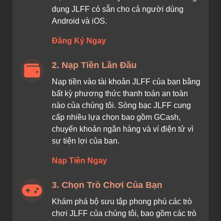
dụng JLFF có sẵn cho cả người dùng
Android và iOS.
Đăng Ký Ngay
2. Nạp Tiền Lần Đầu
Nạp tiền vào tài khoản JLFF của bạn bằng
bất kỳ phương thức thanh toán an toàn
nào của chúng tôi. Sòng bạc JLFF cung
cấp nhiều lựa chọn bao gồm GCash,
chuyển khoản ngân hàng và ví điện tử vì
sự tiện lợi của bạn.
Nạp Tiền Ngay
3. Chọn Trò Chơi Của Bạn
Khám phá bộ sưu tập phong phú các trò
chơi JLFF của chúng tôi, bao gồm các trò