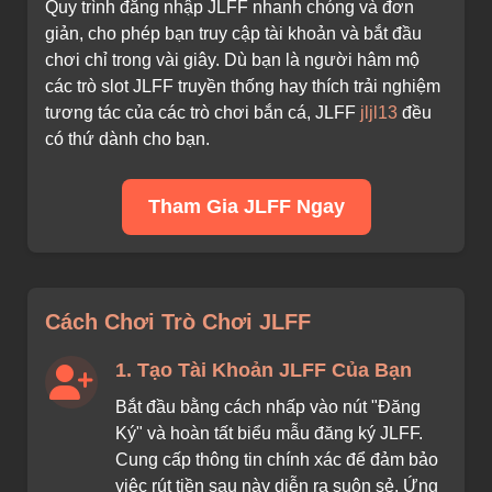
Quy trình đăng nhập JLFF nhanh chóng và đơn
giản, cho phép bạn truy cập tài khoản và bắt đầu
chơi chỉ trong vài giây. Dù bạn là người hâm mộ
các trò slot JLFF truyền thống hay thích trải nghiệm
tương tác của các trò chơi bắn cá, JLFF
jljl13
đều
có thứ dành cho bạn.
Tham Gia JLFF Ngay
Cách Chơi Trò Chơi JLFF
1. Tạo Tài Khoản JLFF Của Bạn
Bắt đầu bằng cách nhấp vào nút "Đăng
Ký" và hoàn tất biểu mẫu đăng ký JLFF.
Cung cấp thông tin chính xác để đảm bảo
việc rút tiền sau này diễn ra suôn sẻ. Ứng