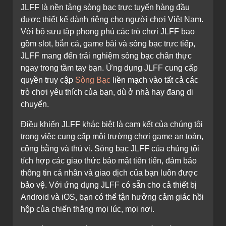
JLFF là nền tảng sòng bạc trực tuyến hàng đầu
được thiết kế dành riêng cho người chơi Việt Nam.
Với bộ sưu tập phong phú các trò chơi JLFF bao
gồm slot, bắn cá, game bài và sòng bạc trực tiếp,
JLFF mang đến trải nghiệm sòng bạc chân thực
ngay trong tầm tay bạn. Ứng dụng JLFF cung cấp
quyền truy cập
Sòng Bạc
liền mạch vào tất cả các
trò chơi yêu thích của bạn, dù ở nhà hay đang di
chuyển.
Điều khiến JLFF khác biệt là cam kết của chúng tôi
trong việc cung cấp môi trường chơi game an toàn,
công bằng và thú vị. Sòng bạc JLFF của chúng tôi
tích hợp các giao thức bảo mật tiên tiến, đảm bảo
thông tin cá nhân và giao dịch của bạn luôn được
bảo vệ. Với ứng dụng JLFF có sẵn cho cả thiết bị
Android và iOS, bạn có thể tận hưởng cảm giác hồi
hộp của chiến thắng mọi lúc, mọi nơi.