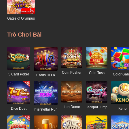
Gates of Olympus
Trò Chơi Bài
Coin Pusher
Coin Toss
5 Card Poker
Color Ga
Cards Hi Lo
Iron Dome
Jackpot Jump
Dice Duet
Keno
Interstellar Run