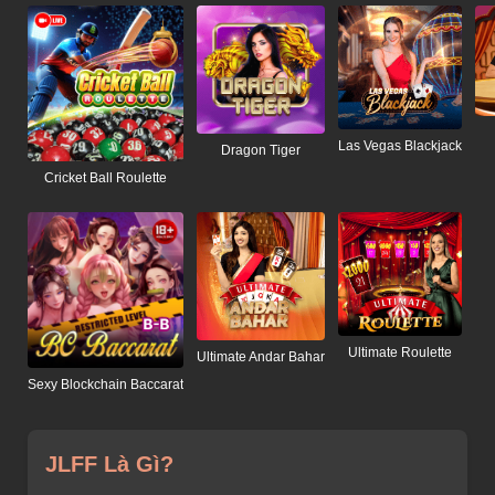
Las Vegas Blackjack
Dragon Tiger
Cricket Ball Roulette
Ultimate Roulette
Ultimate Andar Bahar
Sexy Blockchain Baccarat
JLFF Là Gì?