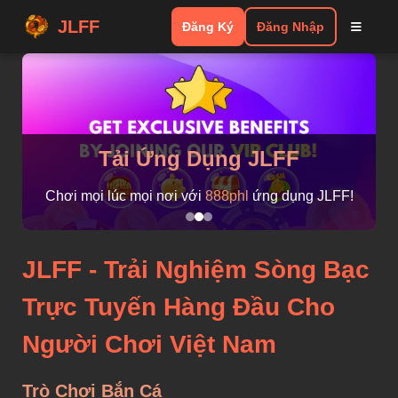
JLFF
Đăng Ký
Đăng Nhập
c
Tải Ứng Dụng JLFF
Chơi mọi lúc mọi nơi với
888phl
ứng dụng JLFF!
JLFF - Trải Nghiệm Sòng Bạc
Trực Tuyến Hàng Đầu Cho
Người Chơi Việt Nam
Trò Chơi Bắn Cá