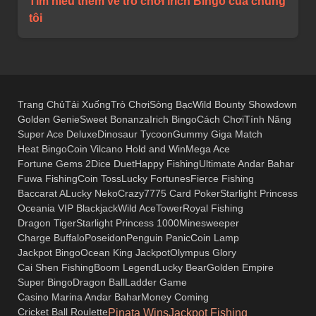
Tìm hiểu thêm về trò chơi Irich Bingo của chúng
tôi
Trang Chủ
Tải Xuống
Trò Chơi
Sòng Bạc
Wild Bounty Showdown
Golden Genie
Sweet Bonanza
Irich Bingo
Cách Chơi
Tính Năng
Super Ace Deluxe
Dinosaur Tycoon
Gummy Giga Match
Heat Bingo
Coin Vilcano Hold and Win
Mega Ace
Fortune Gems 2
Dice Duet
Happy Fishing
Ultimate Andar Bahar
Fuwa Fishing
Coin Toss
Lucky Fortunes
Fierce Fishing
Baccarat A
Lucky Neko
Crazy777
5 Card Poker
Starlight Princess
Oceania VIP Blackjack
Wild Ace
Tower
Royal Fishing
Dragon Tiger
Starlight Princess 1000
Minesweeper
Charge Buffalo
Poseidon
Penguin Panic
Coin Lamp
Jackpot Bingo
Ocean King Jackpot
Olympus Glory
Cai Shen Fishing
Boom Legend
Lucky Bear
Golden Empire
Super Bingo
Dragon Ball
Ladder Game
Casino Marina Andar Bahar
Money Coming
Cricket Ball Roulette
Pinata Wins
Jackpot Fishing