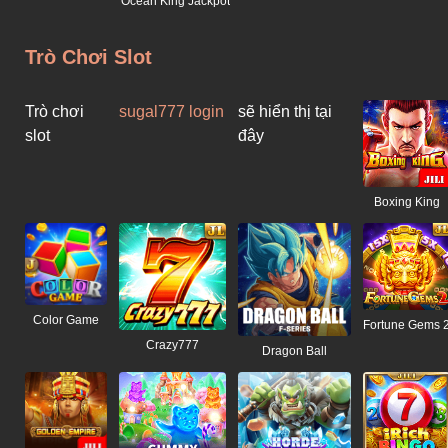
Ocean King Jackpot
Trò Chơi Slot
Trò chơi
sugal777 login
sẽ hiển thị tại
slot
đây
Boxing King
Color Game
Fortune Gems 
Crazy777
Dragon Ball