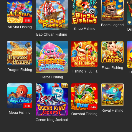
Boom Legend
All Star Fishing
Bingo Fishing
Di
Bao Chuan Fishing
Fuwa Fishing
Dragon Fishing
Fishing Yi Lu Fa
H
Fierce Fishing
Royal Fishing
Mega Fishing
Oneshot Fishing
Ocean King Jackpot