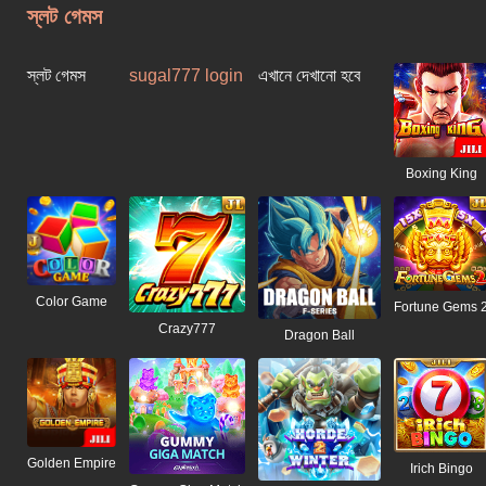
স্লট গেমস
স্লট গেমস
sugal777 login
এখানে দেখানো হবে
Boxing King
Color Game
Fortune Gems 
Crazy777
Dragon Ball
Golden Empire
Irich Bingo