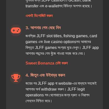
সুবিধার জন্য JLFF casino-তে GCash, bank
transfer এবং e-walletসহ বিভিন্ন অপশন রয়েছে।
এখনই ডিপোজিট করুন
3. আপনার গেম বেছে নিন
জনপ্রিয় JLFF slot titles, fishing games, card
games এবং live casino optionsসহ আমাদের
বিস্তৃত JLFF games সংগ্রহ ঘুরে দেখুন। JLFF app
আপনার পছন্দের গেম খুঁজে পাওয়া সহজ করে দেয়।
Sweet Bonanza চেষ্টা করুন
4. জিতুন এবং উইথড্র করুন
জয়ের পর JLFF app বা website-এর মাধ্যমে সহজেই
আপনার অর্থ withdraw করুন। JLFF legit
operations সব খেলোয়াড়ের জন্য দ্রুত ও নিরাপদ
লেনদেন নিশ্চিত করে।