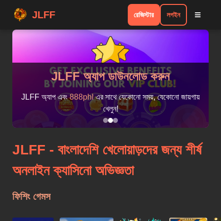
JLFF
রেজিস্টার
লগইন
JLFF অ্যাপ ডাউনলোড করুন
JLFF অ্যাপ এবং
888phl
এর সাথে যেকোনো সময়, যেকোনো জায়গায়
খেলুন!
আ
JLFF - বাংলাদেশি খেলোয়াড়দের জন্য শীর্ষ
অনলাইন ক্যাসিনো অভিজ্ঞতা
ফিশিং গেমস