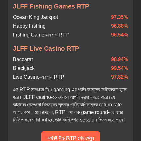
JLFF Fishing Games RTP
Ocean King Jackpot
97.35%
Happy Fishing
96.88%
Fishing Game-এর গড় RTP
96.54%
JLFF Live Casino RTP
Baccarat
98.94%
Blackjack
99.54%
Live Casino-এর গড় RTP
97.82%
এই RTP মানগুলো fair gaming-এর প্রতি আমাদের অঙ্গীকারকে তুলে
ধরে। JLFF casino-তে খেললে আপনি ভরসা করতে পারেন যে
আমাদের গেমগুলো শিল্পমানের তুলনায় প্রতিযোগিতামূলক return rate
অফার করে। মনে রাখবেন, RTP লক্ষ লক্ষ game round-এর ওপর
ভিত্তি করে গণনা করা হয়, তাই ব্যক্তিগত session ভিন্ন হতে পারে।
এখনই উচ্চ RTP গেম খেলুন