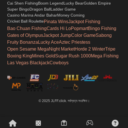
Cai Shen Fishing
Boom Legend
Lucky Bear
Golden Empire
Super Bingo
Dragon Ball
Ladder Game
Casino Marina Andar Bahar
Money Coming
Cricket Ball Roulette
Pinata Wins
Jackpot Fishing
Bao Chuan Fishing
Cards Hi Lo
Popmart
Bingo Fishing
Gates of Olympus
Jackpot Jump
Color Game
Sabong
Fruity Bonanza
Lucky Ace
Aztec Priestess
Open Sesame Mega
Night Market
Horde 2 Winter
Tripe
Boxing King
Mines Gold
Sugar Rush 1000
Mega Fishing
Las Vegas Blackjack
Cowboys
© 2025 JLFF.click. সর্বস্বত্ব সংরক্ষিত।
casino