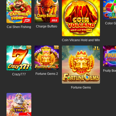
Color 
Charge Buffalo
Cai Shen Fishing
Coin Vilcano Hold and Win
Fruity B
Fortune Gems 2
Crazy777
Fortune Gems